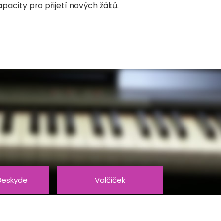
pacity pro přijetí nových žáků.
Beskyde
Valčíček