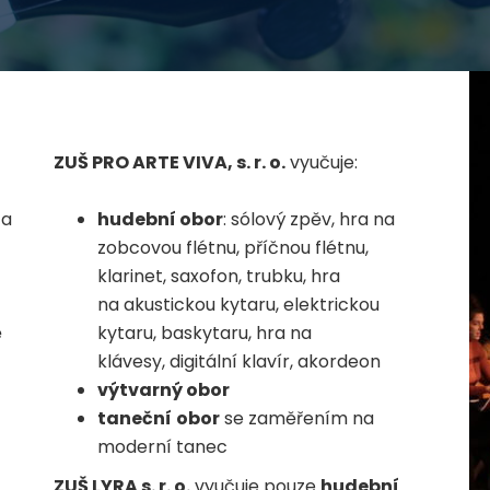
ZUŠ PRO ARTE VIVA, s. r. o.
vyučuje:
 a
hudební obor
: sólový zpěv, hra na
zobcovou flétnu, příčnou flétnu,
klarinet, saxofon, trubku, hra
na akustickou kytaru, elektrickou
ě
kytaru, baskytaru, hra na
klávesy, digitální klavír, akordeon
výtvarný obor
taneční
obor
se zaměřením na
moderní tanec
ZUŠ LYRA s. r. o.
vyučuje pouze
hudební