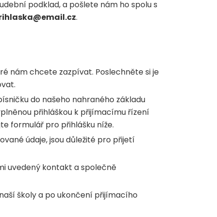
hudební podklad, a pošlete nám ho spolu s
rihlaska@email.cz
.
teré nám chcete zazpívat. Poslechněte si je
vat.
písničku do našeho nahraného základu
plněnou přihláškou k přijímacímu řízení
te formulář pro přihlášku níže.
ané údaje, jsou důležité pro přijetí
ámi uvedený kontakt a společně
naší školy a po ukončení přijímacího