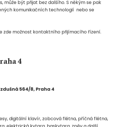
, může být přijat bez dalšího. S někým se pak
ených komunikačních technologií nebo se
e zde možnost kontaktního přijímacího řízení.
Praha 4
zdušná 564/8, Praha 4
, digitální klavír, zobcová flétna, příčná flétna,
ra, elektrická kytara, baskytara, zpěv a další